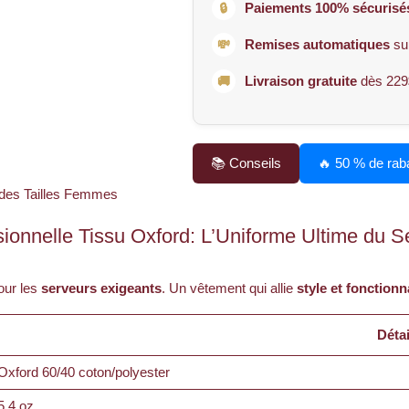
Paiements 100% sécurisés
🔒
Remises automatiques
su
💸
Livraison gratuite
dès 229
🚚
📚
Conseils
🔥 50 % de rab
 des Tailles Femmes
ionnelle Tissu Oxford: L’Uniforme Ultime du S
our les
serveurs exigeants
. Un vêtement qui allie
style et fonctionn
Détai
Oxford 60/40 coton/polyester
5,4 oz