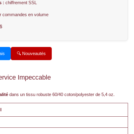
 :
chiffrement SSL
r commandes en volume
$
ais
🔍
Nouveautés
ervice Impeccable
alité
dans un tissu robuste 60/40 coton/polyester de 5,4 oz.
l