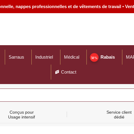
nelle, nappes professionnelles et de vêtements de travail • Vente
Plag
de
prix :
$54.
à
$70.
Sarraus
Industriel
Médical
Rabais
MA
Contact
Conçus pour
Service client
Usage intensif
dédié