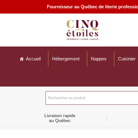
Aller
Fournisseur au Québec de literie profession
au
contenu
Accueil
Hébergement
Nappes
Cuisinier
Livraison rapide
au Québec