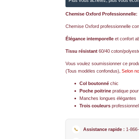
Plus vous achetez, plus vous écono
Chemise Oxford Professionnelle: 
Chemise Oxford professionnelle co
Élégance intemporelle
et confort a
Tissu résistant
60/40 coton/polyeste
Vous voulez soumissionner ce prod
(Tous modèles confondus),
Selon no
Col boutonné
chic
Poche poitrine
pratique pou
Manches longues élégantes
Trois couleurs
professionnel
Assistance rapide :
1-866-
📞