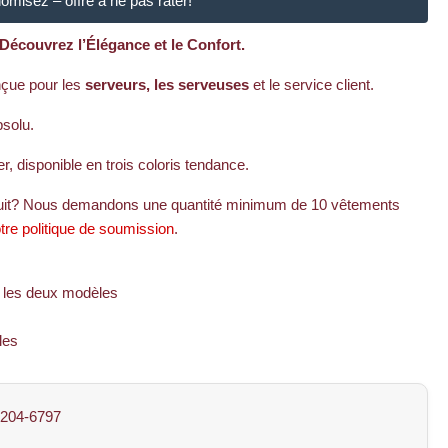
misez – offre à ne pas rater!
Découvrez l’Élégance et le Confort.
nçue pour les
serveurs, les serveuses
et le service client.
bsolu.
r, disponible en trois coloris tendance.
uit? Nous demandons une quantité minimum de 10 vêtements
tre politique de soumission
.
r les deux modèles
les
204-6797