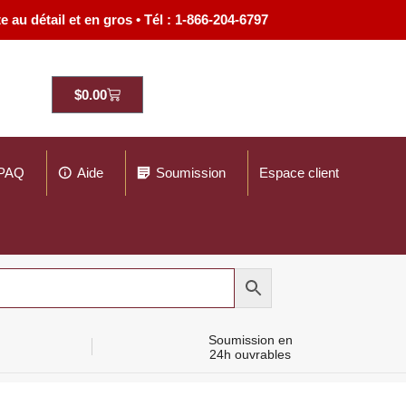
 au détail et en gros • Tél : 1-866-204-6797
e
quantité
de
Chemise
Panier
$
0.00
Oxford
18
Professionnelle
:
43
La
PAQ
Aide
Soumission
Espace client
Tenue
Ultime
pour
Serveuses
et
Service
Client
Soumission en
24h ouvrables